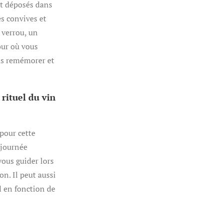
ont déposés dans
es convives et
n verrou, un
our où vous
ous remémorer et
rituel du vin
pour cette
 journée
vous guider lors
on. Il peut aussi
l en fonction de