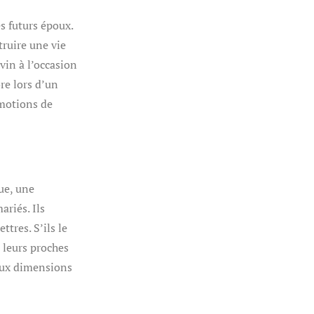
s futurs époux.
truire une vie
vin à l’occasion
re lors d’un
émotions de
ue, une
ariés. Ils
tres. S’ils le
, leurs proches
 aux dimensions