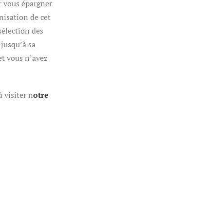
r vous épargner
anisation de cet
sélection des
 jusqu’à sa
et vous n’avez
 visiter n
otre